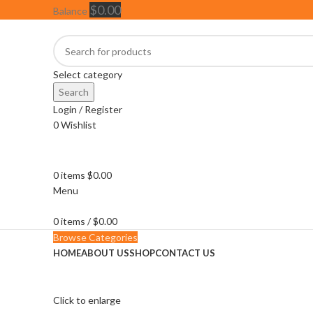
$
0.00
Balance
Select category
Search
Login / Register
0
Wishlist
0
items
$
0.00
Menu
0
items
/
$
0.00
Browse Categories
HOME
ABOUT US
SHOP
CONTACT US
Click to enlarge