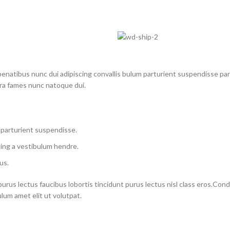
atibus nunc dui adipiscing convallis bulum parturient suspendisse partu
tra fames nunc natoque dui.
 parturient suspendisse.
ing a vestibulum hendre.
us.
purus lectus faucibus lobortis tincidunt purus lectus nisl class eros.Co
um amet elit ut volutpat.