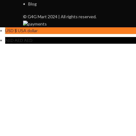
Blog
© G4G Mart 2024 | All rights reserved.
USD $
USA dollar
AED AED
AED